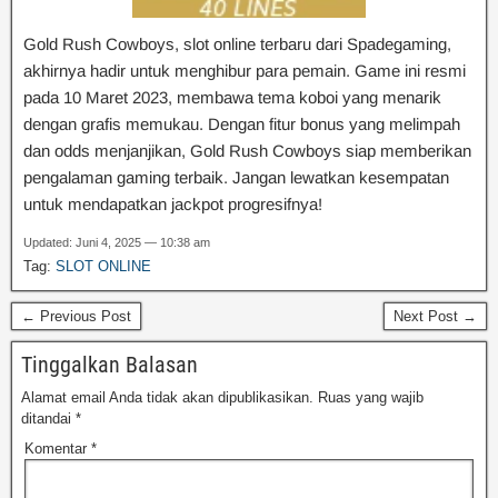
Gold Rush Cowboys, slot online terbaru dari Spadegaming,
akhirnya hadir untuk menghibur para pemain. Game ini resmi
pada 10 Maret 2023, membawa tema koboi yang menarik
dengan grafis memukau. Dengan fitur bonus yang melimpah
dan odds menjanjikan, Gold Rush Cowboys siap memberikan
pengalaman gaming terbaik. Jangan lewatkan kesempatan
untuk mendapatkan jackpot progresifnya!
Updated: Juni 4, 2025 — 10:38 am
Tag:
SLOT ONLINE
← Previous Post
Next Post →
Tinggalkan Balasan
Alamat email Anda tidak akan dipublikasikan.
Ruas yang wajib
ditandai
*
Komentar
*