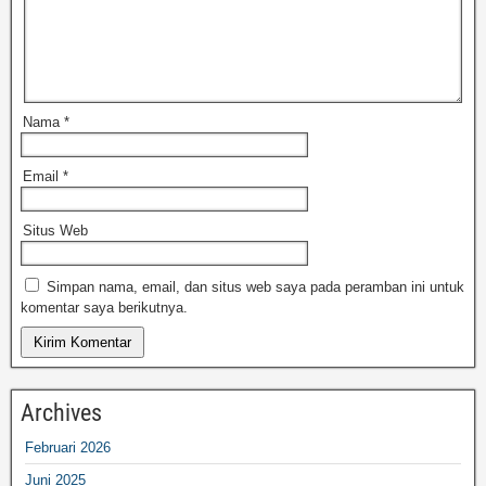
Nama
*
Email
*
Situs Web
Simpan nama, email, dan situs web saya pada peramban ini untuk
komentar saya berikutnya.
Archives
Februari 2026
Juni 2025