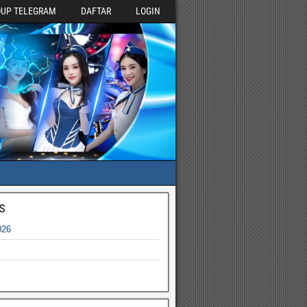
OUP TELEGRAM
DAFTAR
LOGIN
s
026