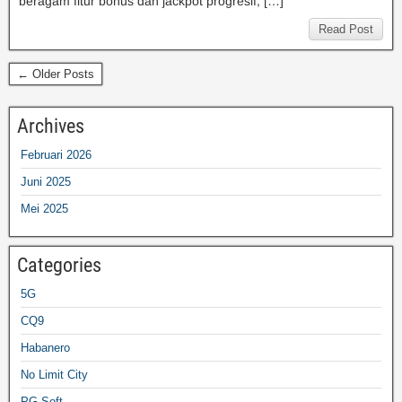
beragam fitur bonus dan jackpot progresif, […]
Read Post
← Older Posts
Archives
Februari 2026
Juni 2025
Mei 2025
Categories
5G
CQ9
Habanero
No Limit City
PG Soft