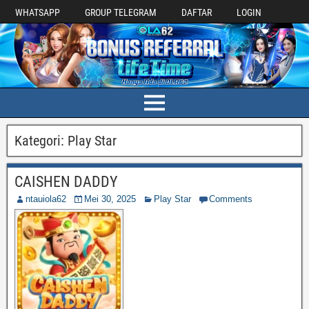
WHATSAPP
GROUP TELEGRAM
DAFTAR
LOGIN
Kategori:
Play Star
CAISHEN DADDY
ntauiola62
Mei 30, 2025
Play Star
Comments