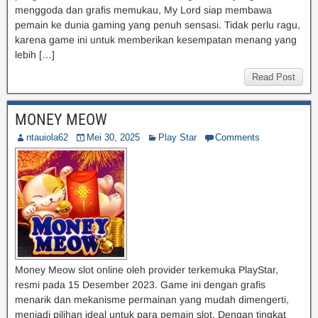
menggoda dan grafis memukau, My Lord siap membawa
pemain ke dunia gaming yang penuh sensasi. Tidak perlu ragu,
karena game ini untuk memberikan kesempatan menang yang
lebih […]
Read Post
MONEY MEOW
ntauiola62
Mei 30, 2025
Play Star
Comments
Money Meow slot online oleh provider terkemuka PlayStar,
resmi pada 15 Desember 2023. Game ini dengan grafis
menarik dan mekanisme permainan yang mudah dimengerti,
menjadi pilihan ideal untuk para pemain slot. Dengan tingkat