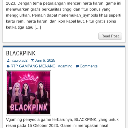
2023. Dengan tema petualangan mencari harta karun, game ini
menawarkan grafis berkualitas tinggi dan fitur bonus yang
menggiurkan. Pemain dapat menemukan_symbols khas seperti
kartu remi, harta karun, dan ikon kapal laut. Fitur gratis spins
ketika tiga atau […]
Read Post
BLACKPINK
ntauiola62
Juni 6, 2025
RTP GAMPANG MENANG
,
Vgaming
Comments
Vgaming penyedia game terbarunya, BLACKPINK, yang untuk
resmi pada 15 Oktober 2023. Game ini merupakan hasil