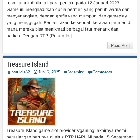
resmi untuk dinikmati para pemain pada 12 Januari 2023.
Game ini menghadirkan dunia permen yang penuh warna dan
menyenangkan, dengan grafis yang mumpuni dan gameplay
yang menggugah. Pemain akan ke sebuah kerajaan permen di
mana mereka bisa menikmati berbagai fitur menarik dan
hadiah. Dengan RTP (Return to […]
Read Post
Treasure Island
ntauiola62
Juni 6, 2025
Vgaming
Comments
Treasure Island game slot provider Vgaming, akhirnya resmi
petualangan barunya di situs RTP HARI INI pada 15 September