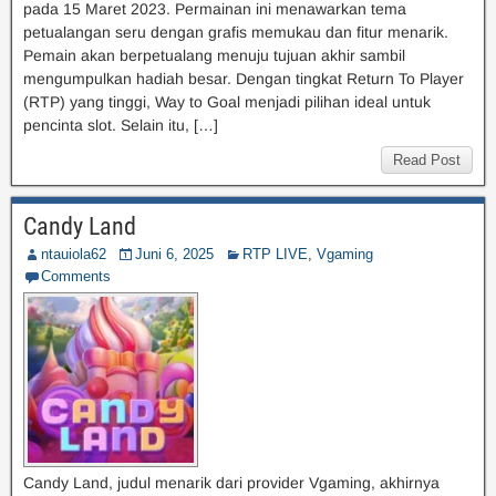
pada 15 Maret 2023. Permainan ini menawarkan tema
petualangan seru dengan grafis memukau dan fitur menarik.
Pemain akan berpetualang menuju tujuan akhir sambil
mengumpulkan hadiah besar. Dengan tingkat Return To Player
(RTP) yang tinggi, Way to Goal menjadi pilihan ideal untuk
pencinta slot. Selain itu, […]
Read Post
Candy Land
ntauiola62
Juni 6, 2025
RTP LIVE
,
Vgaming
Comments
Candy Land, judul menarik dari provider Vgaming, akhirnya