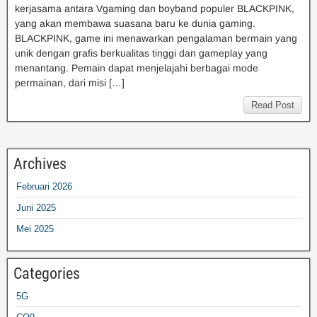
kerjasama antara Vgaming dan boyband populer BLACKPINK,
yang akan membawa suasana baru ke dunia gaming.
BLACKPINK, game ini menawarkan pengalaman bermain yang
unik dengan grafis berkualitas tinggi dan gameplay yang
menantang. Pemain dapat menjelajahi berbagai mode
permainan, dari misi […]
Read Post
Archives
Februari 2026
Juni 2025
Mei 2025
Categories
5G