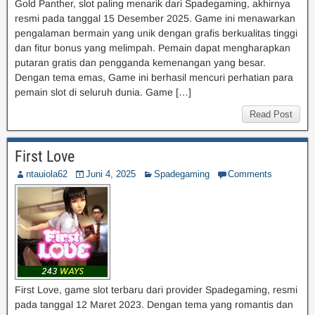
Gold Panther, slot paling menarik dari Spadegaming, akhirnya
resmi pada tanggal 15 Desember 2025. Game ini menawarkan
pengalaman bermain yang unik dengan grafis berkualitas tinggi
dan fitur bonus yang melimpah. Pemain dapat mengharapkan
putaran gratis dan pengganda kemenangan yang besar.
Dengan tema emas, Game ini berhasil mencuri perhatian para
pemain slot di seluruh dunia. Game […]
Read Post
First Love
ntauiola62
Juni 4, 2025
Spadegaming
Comments
First Love, game slot terbaru dari provider Spadegaming, resmi
pada tanggal 12 Maret 2023. Dengan tema yang romantis dan