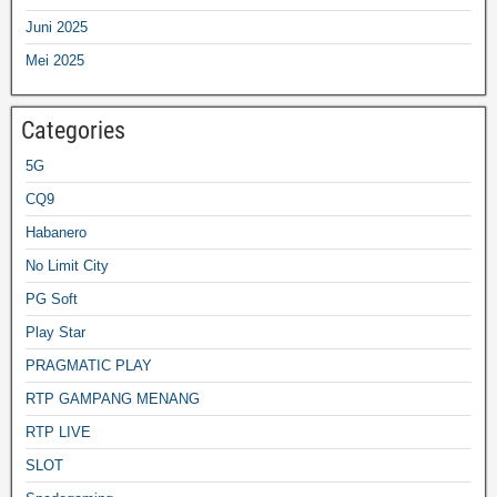
Juni 2025
Mei 2025
Categories
5G
CQ9
Habanero
No Limit City
PG Soft
Play Star
PRAGMATIC PLAY
RTP GAMPANG MENANG
RTP LIVE
SLOT