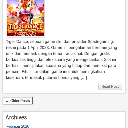
Tiger Dance, sebuah game slot dari provider Spadegaming,
resmi pada 1 April 2023. Game ini pengalaman bermain yang
unik dan menarik dengan tema tradisional. Dengan grafis
berkualitas tinggi dan efek suara yang mengesankan, Slot ini
berhasil menciptakan suasana yang hidup dan memikat para
pemain. Fitur-fitur dalam game ini untuk meningkatkan
keseruan, termasuk putaran bonus yang […]
Read Post
← Older Posts
Archives
Februari 2026