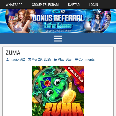
WHATSAPP
GROUP TELEGRAM
DAFTAR
LOGIN
ZUMA
ntauiola62
Mei 29, 2025
Play Star
Comments