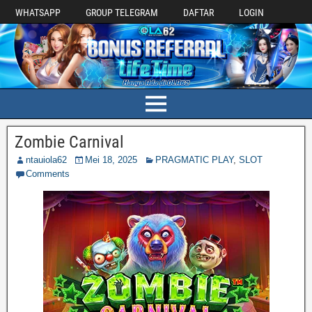
WHATSAPP
GROUP TELEGRAM
DAFTAR
LOGIN
Zombie Carnival
ntauiola62
Mei 18, 2025
PRAGMATIC PLAY
,
SLOT
Comments