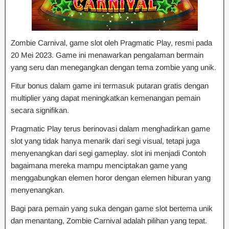
Zombie Carnival, game slot oleh Pragmatic Play, resmi pada
20 Mei 2023. Game ini menawarkan pengalaman bermain
yang seru dan menegangkan dengan tema zombie yang unik.
Fitur bonus dalam game ini termasuk putaran gratis dengan
multiplier yang dapat meningkatkan kemenangan pemain
secara signifikan.
Pragmatic Play terus berinovasi dalam menghadirkan game
slot yang tidak hanya menarik dari segi visual, tetapi juga
menyenangkan dari segi gameplay. slot ini menjadi Contoh
bagaimana mereka mampu menciptakan game yang
menggabungkan elemen horor dengan elemen hiburan yang
menyenangkan.
Bagi para pemain yang suka dengan game slot bertema unik
dan menantang, Zombie Carnival adalah pilihan yang tepat.