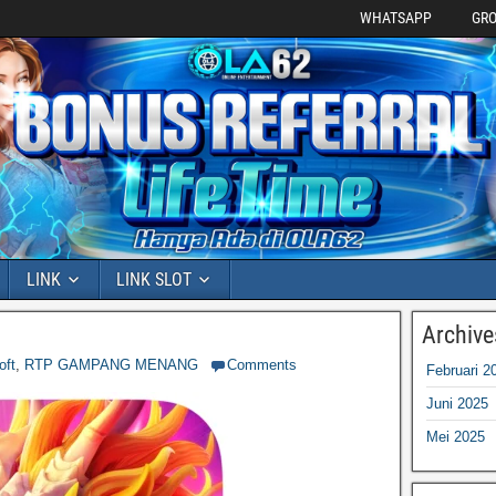
WHATSAPP
GR
LINK
LINK SLOT
Archive
oft
,
RTP GAMPANG MENANG
Comments
Februari 2
Juni 2025
Mei 2025