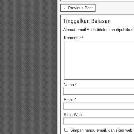
← Previous Post
Tinggalkan Balasan
Alamat email Anda tidak akan dipublikas
Komentar
*
Nama
*
Email
*
Situs Web
Simpan nama, email, dan situs web 