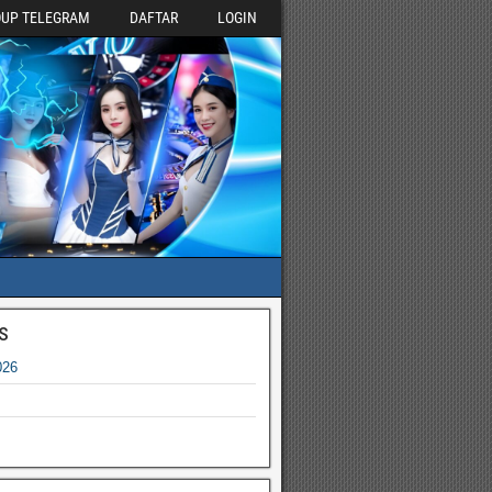
OUP TELEGRAM
DAFTAR
LOGIN
s
026