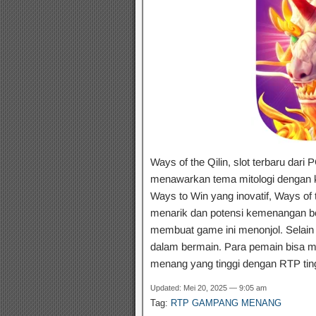
Ways of the Qilin, slot terbaru dar
menawarkan tema mitologi dengan ka
Ways to Win yang inovatif, Ways o
menarik dan potensi kemenangan be
membuat game ini menonjol. Selain 
dalam bermain. Para pemain bisa 
menang yang tinggi dengan RTP tingk
Updated: Mei 20, 2025 — 9:05 am
Tag:
RTP GAMPANG MENANG