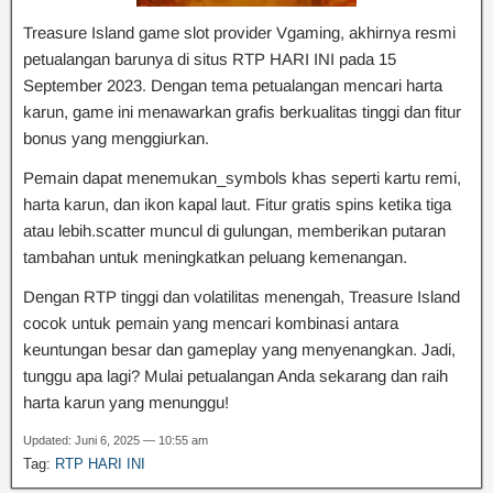
Treasure Island game slot provider Vgaming, akhirnya resmi
petualangan barunya di situs RTP HARI INI pada 15
September 2023. Dengan tema petualangan mencari harta
karun, game ini menawarkan grafis berkualitas tinggi dan fitur
bonus yang menggiurkan.
Pemain dapat menemukan_symbols khas seperti kartu remi,
harta karun, dan ikon kapal laut. Fitur gratis spins ketika tiga
atau lebih.scatter muncul di gulungan, memberikan putaran
tambahan untuk meningkatkan peluang kemenangan.
Dengan RTP tinggi dan volatilitas menengah, Treasure Island
cocok untuk pemain yang mencari kombinasi antara
keuntungan besar dan gameplay yang menyenangkan. Jadi,
tunggu apa lagi? Mulai petualangan Anda sekarang dan raih
harta karun yang menunggu!
Updated: Juni 6, 2025 — 10:55 am
Tag:
RTP HARI INI