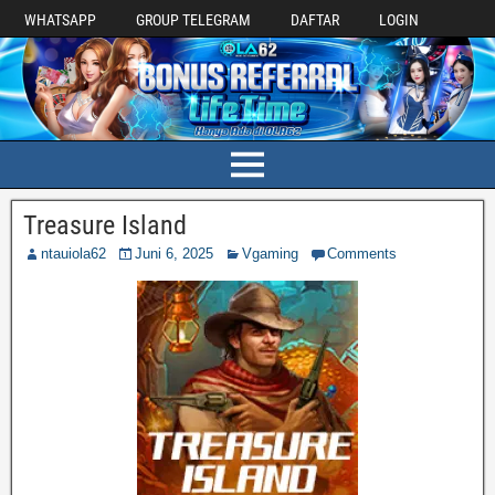
WHATSAPP
GROUP TELEGRAM
DAFTAR
LOGIN
Treasure Island
ntauiola62
Juni 6, 2025
Vgaming
Comments