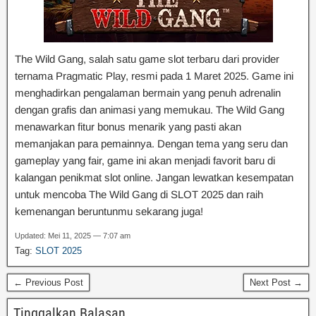
The Wild Gang, salah satu game slot terbaru dari provider
ternama Pragmatic Play, resmi pada 1 Maret 2025. Game ini
menghadirkan pengalaman bermain yang penuh adrenalin
dengan grafis dan animasi yang memukau. The Wild Gang
menawarkan fitur bonus menarik yang pasti akan
memanjakan para pemainnya. Dengan tema yang seru dan
gameplay yang fair, game ini akan menjadi favorit baru di
kalangan penikmat slot online. Jangan lewatkan kesempatan
untuk mencoba The Wild Gang di SLOT 2025 dan raih
kemenangan beruntunmu sekarang juga!
Updated: Mei 11, 2025 — 7:07 am
Tag:
SLOT 2025
← Previous Post
Next Post →
Tinggalkan Balasan