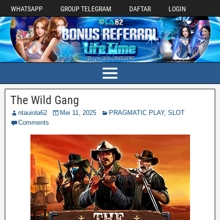
WHATSAPP
GROUP TELEGRAM
DAFTAR
LOGIN
The Wild Gang
ntauiola62
Mei 11, 2025
PRAGMATIC PLAY
,
SLOT
Comments