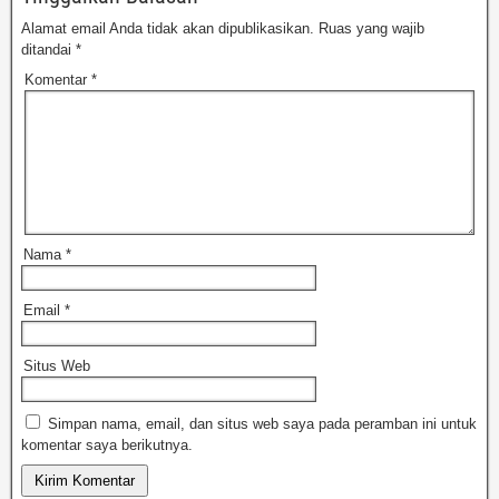
Alamat email Anda tidak akan dipublikasikan.
Ruas yang wajib
ditandai
*
Komentar
*
Nama
*
Email
*
Situs Web
Simpan nama, email, dan situs web saya pada peramban ini untuk
komentar saya berikutnya.