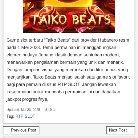
Game slot terbaru “Taiko Beats” dari provider Habanero resmi
pada 1 Mei 2023. Tema permainan ini menggabungkan
elemen budaya Jepang klasik dengan sentuhan modern,
menawarkan pengalaman bermain yang unik dan menarik.
Dengan tampilan visual yang memukau dan fitur bonus yang
menjanjikan, Taiko Beats menjadi salah satu game slot favorit
bagi para pemain di situs RTP SLOT. Jangan lewatkan
kesempatan untuk mencoba permainan ini dan dapatkan
jackpot progresifnya.
Updated: Mei 23, 2025 — 8:19 am
Tag:
RTP SLOT
← Previous Post
Next Post →