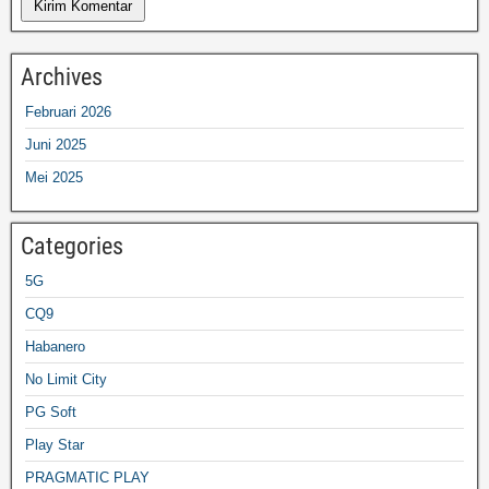
Archives
Februari 2026
Juni 2025
Mei 2025
Categories
5G
CQ9
Habanero
No Limit City
PG Soft
Play Star
PRAGMATIC PLAY