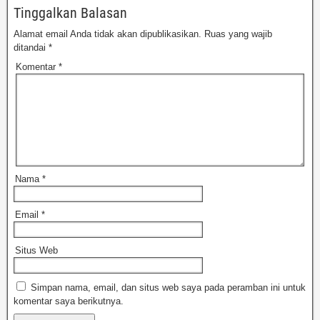
Tinggalkan Balasan
Alamat email Anda tidak akan dipublikasikan.
Ruas yang wajib
ditandai
*
Komentar
*
Nama
*
Email
*
Situs Web
Simpan nama, email, dan situs web saya pada peramban ini untuk
komentar saya berikutnya.