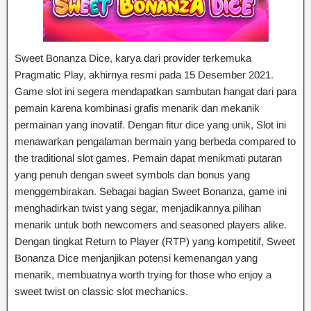
Sweet Bonanza Dice, karya dari provider terkemuka
Pragmatic Play, akhirnya resmi pada 15 Desember 2021.
Game slot ini segera mendapatkan sambutan hangat dari para
pemain karena kombinasi grafis menarik dan mekanik
permainan yang inovatif. Dengan fitur dice yang unik, Slot ini
menawarkan pengalaman bermain yang berbeda compared to
the traditional slot games. Pemain dapat menikmati putaran
yang penuh dengan sweet symbols dan bonus yang
menggembirakan. Sebagai bagian Sweet Bonanza, game ini
menghadirkan twist yang segar, menjadikannya pilihan
menarik untuk both newcomers and seasoned players alike.
Dengan tingkat Return to Player (RTP) yang kompetitif, Sweet
Bonanza Dice menjanjikan potensi kemenangan yang
menarik, membuatnya worth trying for those who enjoy a
sweet twist on classic slot mechanics.