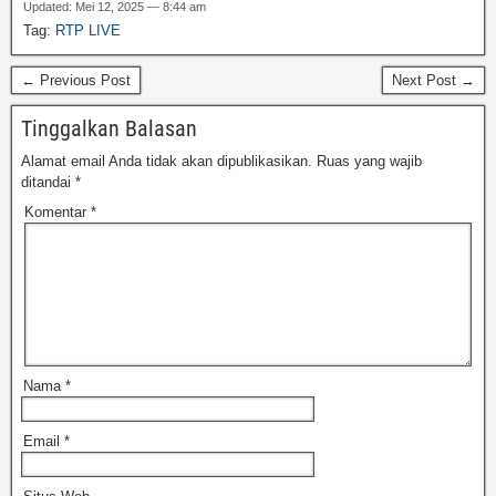
Updated: Mei 12, 2025 — 8:44 am
Tag:
RTP LIVE
← Previous Post
Next Post →
Tinggalkan Balasan
Alamat email Anda tidak akan dipublikasikan.
Ruas yang wajib
ditandai
*
Komentar
*
Nama
*
Email
*