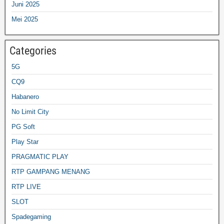
Juni 2025
Mei 2025
Categories
5G
CQ9
Habanero
No Limit City
PG Soft
Play Star
PRAGMATIC PLAY
RTP GAMPANG MENANG
RTP LIVE
SLOT
Spadegaming