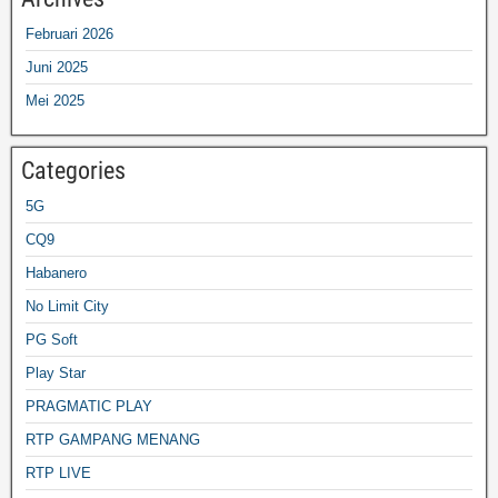
Februari 2026
Juni 2025
Mei 2025
Categories
5G
CQ9
Habanero
No Limit City
PG Soft
Play Star
PRAGMATIC PLAY
RTP GAMPANG MENANG
RTP LIVE