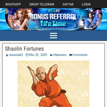
WHATSAPP
GROUP TELEGRAM
DAFTAR
LOGIN
Shaolin Fortunes
ntauiola62
Mei 25, 2025
Habanero
Comments