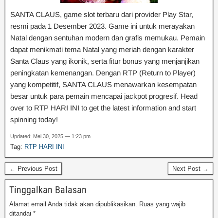
SANTA CLAUS, game slot terbaru dari provider Play Star,
resmi pada 1 Desember 2023. Game ini untuk merayakan
Natal dengan sentuhan modern dan grafis memukau. Pemain
dapat menikmati tema Natal yang meriah dengan karakter
Santa Claus yang ikonik, serta fitur bonus yang menjanjikan
peningkatan kemenangan. Dengan RTP (Return to Player)
yang kompetitif, SANTA CLAUS menawarkan kesempatan
besar untuk para pemain mencapai jackpot progresif. Head
over to RTP HARI INI to get the latest information and start
spinning today!
Updated: Mei 30, 2025 — 1:23 pm
Tag:
RTP HARI INI
← Previous Post
Next Post →
Tinggalkan Balasan
Alamat email Anda tidak akan dipublikasikan.
Ruas yang wajib
ditandai
*