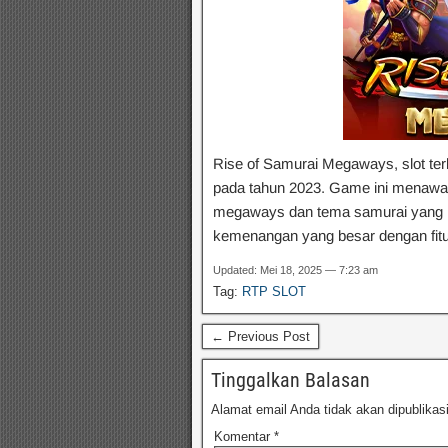
Rise of Samurai Megaways, slot te
pada tahun 2023. Game ini menawa
megaways dan tema samurai yang ke
kemenangan yang besar dengan fitu
Updated: Mei 18, 2025 — 7:23 am
Tag:
RTP SLOT
← Previous Post
Tinggalkan Balasan
Alamat email Anda tidak akan dipublikas
Komentar
*