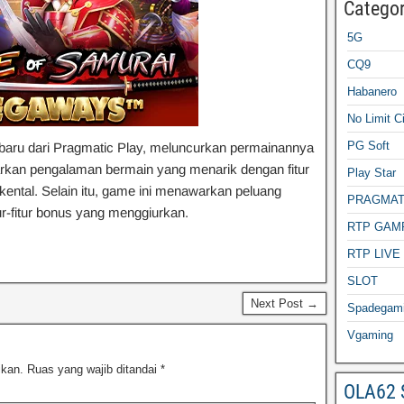
Categor
5G
CQ9
Habanero
No Limit Ci
PG Soft
rbaru dari Pragmatic Play, meluncurkan permainannya
rkan pengalaman bermain yang menarik dengan fitur
Play Star
ntal. Selain itu, game ini menawarkan peluang
PRAGMAT
r-fitur bonus yang menggiurkan.
RTP GAM
RTP LIVE
SLOT
Next Post →
Spadegam
Vgaming
ikan.
Ruas yang wajib ditandai
*
OLA62 