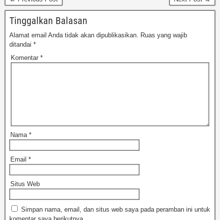
Tinggalkan Balasan
Alamat email Anda tidak akan dipublikasikan.
Ruas yang wajib
ditandai
*
Komentar
*
Nama
*
Email
*
Situs Web
Simpan nama, email, dan situs web saya pada peramban ini untuk
komentar saya berikutnya.