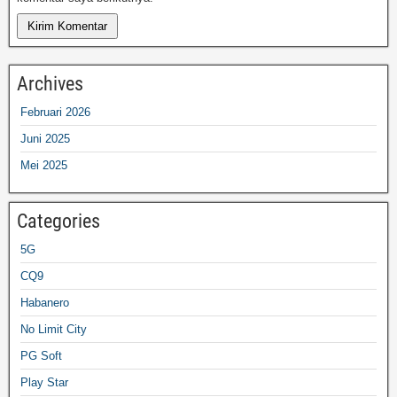
Archives
Februari 2026
Juni 2025
Mei 2025
Categories
5G
CQ9
Habanero
No Limit City
PG Soft
Play Star