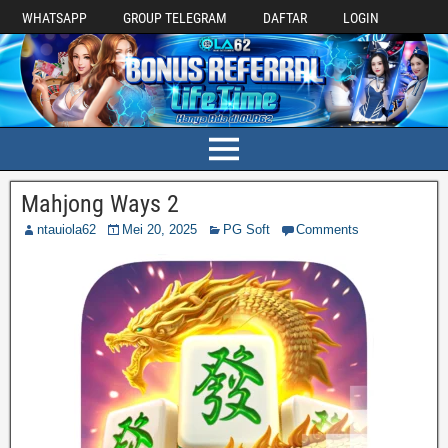
WHATSAPP
GROUP TELEGRAM
DAFTAR
LOGIN
Mahjong Ways 2
ntauiola62
Mei 20, 2025
PG Soft
Comments