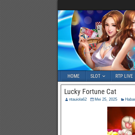
HOME
SLOT
RTP LIVE
Lucky Fortune Cat
ntauiola62
Mei 25, 2025
Haba