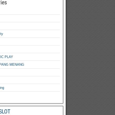
ies
ty
IC PLAY
PANG MENANG
ing
SLOT