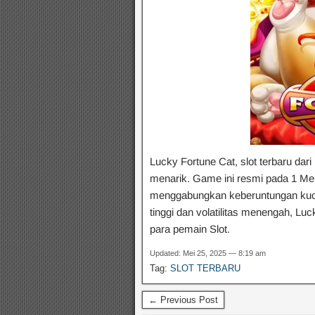
Lucky Fortune Cat, slot terbaru dari
menarik. Game ini resmi pada 1 M
menggabungkan keberuntungan kuci
tinggi dan volatilitas menengah, L
para pemain Slot.
Updated: Mei 25, 2025 — 8:19 am
Tag:
SLOT TERBARU
← Previous Post