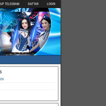
OUP TELEGRAM
DAFTAR
LOGIN
s
026