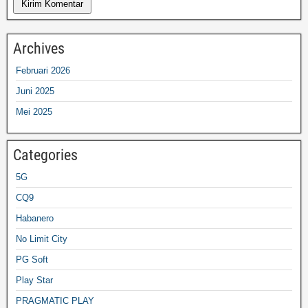
Archives
Februari 2026
Juni 2025
Mei 2025
Categories
5G
CQ9
Habanero
No Limit City
PG Soft
Play Star
PRAGMATIC PLAY