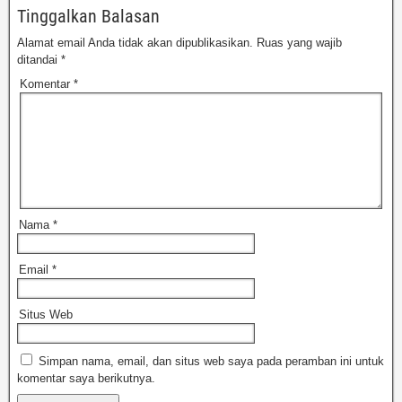
Tinggalkan Balasan
Alamat email Anda tidak akan dipublikasikan.
Ruas yang wajib
ditandai
*
Komentar
*
Nama
*
Email
*
Situs Web
Simpan nama, email, dan situs web saya pada peramban ini untuk
komentar saya berikutnya.