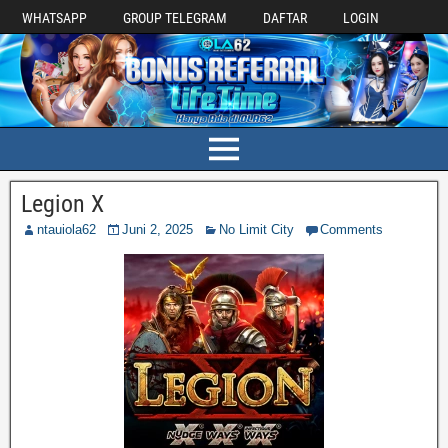
WHATSAPP
GROUP TELEGRAM
DAFTAR
LOGIN
Legion X
ntauiola62
Juni 2, 2025
No Limit City
Comments