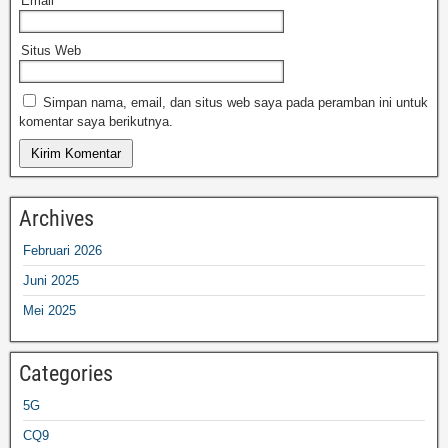
Email
*
Situs Web
Simpan nama, email, dan situs web saya pada peramban ini untuk
komentar saya berikutnya.
Archives
Februari 2026
Juni 2025
Mei 2025
Categories
5G
CQ9