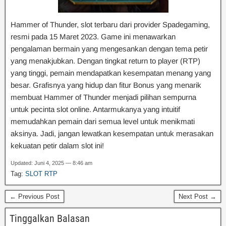
Hammer of Thunder, slot terbaru dari provider Spadegaming,
resmi pada 15 Maret 2023. Game ini menawarkan
pengalaman bermain yang mengesankan dengan tema petir
yang menakjubkan. Dengan tingkat return to player (RTP)
yang tinggi, pemain mendapatkan kesempatan menang yang
besar. Grafisnya yang hidup dan fitur Bonus yang menarik
membuat Hammer of Thunder menjadi pilihan sempurna
untuk pecinta slot online. Antarmukanya yang intuitif
memudahkan pemain dari semua level untuk menikmati
aksinya. Jadi, jangan lewatkan kesempatan untuk merasakan
kekuatan petir dalam slot ini!
Updated: Juni 4, 2025 — 8:46 am
Tag:
SLOT RTP
← Previous Post
Next Post →
Tinggalkan Balasan