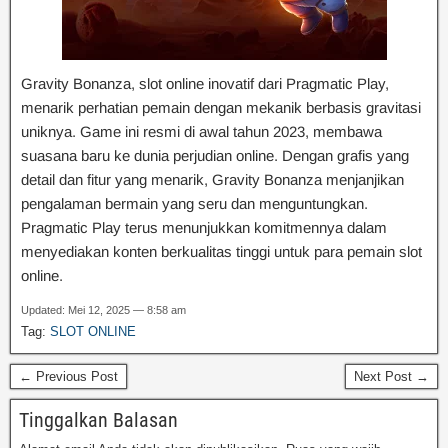
Gravity Bonanza, slot online inovatif dari Pragmatic Play,
menarik perhatian pemain dengan mekanik berbasis gravitasi
uniknya. Game ini resmi di awal tahun 2023, membawa
suasana baru ke dunia perjudian online. Dengan grafis yang
detail dan fitur yang menarik, Gravity Bonanza menjanjikan
pengalaman bermain yang seru dan menguntungkan.
Pragmatic Play terus menunjukkan komitmennya dalam
menyediakan konten berkualitas tinggi untuk para pemain slot
online.
Updated: Mei 12, 2025 — 8:58 am
Tag:
SLOT ONLINE
← Previous Post
Next Post →
Tinggalkan Balasan