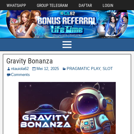
WHATSAPP
GROUP TELEGRAM
DAFTAR
LOGIN
Gravity Bonanza
ntauiola62
Mei 12, 2025
PRAGMATIC PLAY
,
SLOT
Comments