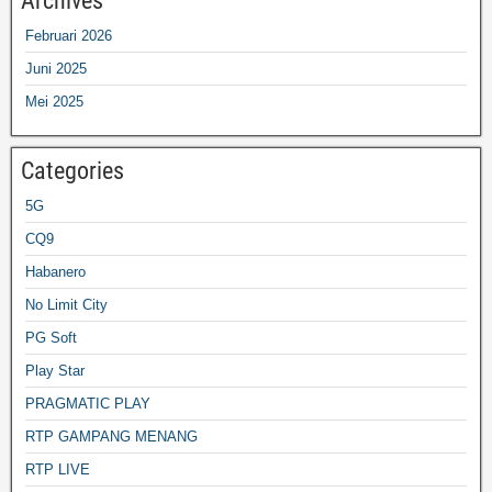
Archives
Februari 2026
Juni 2025
Mei 2025
Categories
5G
CQ9
Habanero
No Limit City
PG Soft
Play Star
PRAGMATIC PLAY
RTP GAMPANG MENANG
RTP LIVE