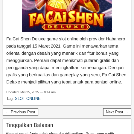
Fa Cai Shen Deluxe game slot online oleh provider Habanero
pada tanggal 15 Maret 2021. Game ini menawarkan tema
oriental dengan desain yang menarik dan fitur bonus yang
menggiurkan. Pemain dapat menikmati putaran gratis dan
pengganda yang dapat meningkatkan kemenangan. Dengan
grafis yang berkualitas dan gameplay yang seru, Fa Cai Shen
Deluxe menjadi pilihan yang tepat untuk para penjudi online.
Updated: Mei 25, 2025 — 8:14 am
Tag:
SLOT ONLINE
← Previous Post
Next Post →
Tinggalkan Balasan
Alamat email Anda tidak akan dipublikasikan.
Ruas yang wajib