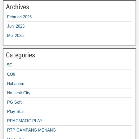
Archives
Februari 2026
Juni 2025
Mei 2025
Categories
5G
CQ9
Habanero
No Limit City
PG Soft
Play Star
PRAGMATIC PLAY
RTP GAMPANG MENANG