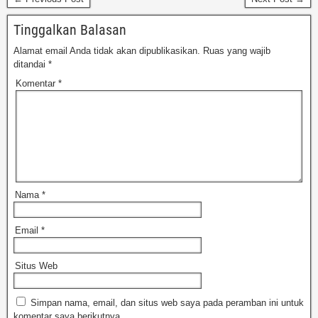
Tinggalkan Balasan
Alamat email Anda tidak akan dipublikasikan.
Ruas yang wajib
ditandai
*
Komentar
*
Nama
*
Email
*
Situs Web
Simpan nama, email, dan situs web saya pada peramban ini untuk
komentar saya berikutnya.