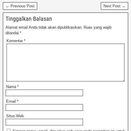
← Previous Post
Next Post →
Tinggalkan Balasan
Alamat email Anda tidak akan dipublikasikan.
Ruas yang wajib
ditandai
*
Komentar
*
Nama
*
Email
*
Situs Web