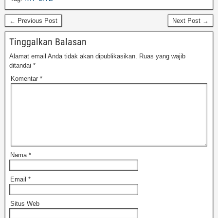
← Previous Post
Next Post →
Tinggalkan Balasan
Alamat email Anda tidak akan dipublikasikan.
Ruas yang wajib
ditandai
*
Komentar
*
Nama
*
Email
*
Situs Web