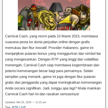
Carnival Cash, yang resmi pada 10 Maret 2023, membawa
suasana pesta ke dunia perjudian online dengan grafis
memukau dan fitur inovatif. Provider Habanero, game ini
menjanjikan putaran bonus yang menggiurkan dan simbol liar
yang mengesankan. Dengan RTP yang tinggi dan volatilitas
menengah, Carnival Cash siap membawa kegembiraan dan
potensi kemenangan besar bagi para pemainnya. Selain
tampilan yang menarik, game ini juga dengan fitur putaran
gratis dan pengganda yang dapat meningkatkan kemenangan
Anda secara signifikan. Jadi, tunggu apa lagi? Mulai mainkan
Carnival Cash hari ini dan rasakan sensasinya!
Updated: Mei 25, 2025 — 11:22 am
Tag:
RTP LIVE