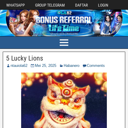
WHATSAPP
GROUP TELEGRAM
DAFTAR
LOGIN
5 Lucky Lions
ntauiola62
Mei 25, 2025
Habanero
Comments