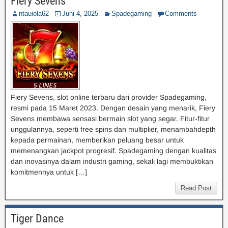
Fiery Sevens
ntauiola62
Juni 4, 2025
Spadegaming
Comments
Fiery Sevens, slot online terbaru dari provider Spadegaming,
resmi pada 15 Maret 2023. Dengan desain yang menarik, Fiery
Sevens membawa sensasi bermain slot yang segar. Fitur-fitur
unggulannya, seperti free spins dan multiplier, menambahdepth
kepada permainan, memberikan peluang besar untuk
memenangkan jackpot progresif. Spadegaming dengan kualitas
dan inovasinya dalam industri gaming, sekali lagi membuktikan
komitmennya untuk […]
Read Post
Tiger Dance