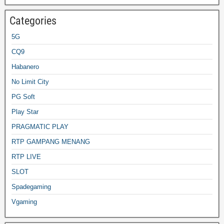
Categories
5G
CQ9
Habanero
No Limit City
PG Soft
Play Star
PRAGMATIC PLAY
RTP GAMPANG MENANG
RTP LIVE
SLOT
Spadegaming
Vgaming