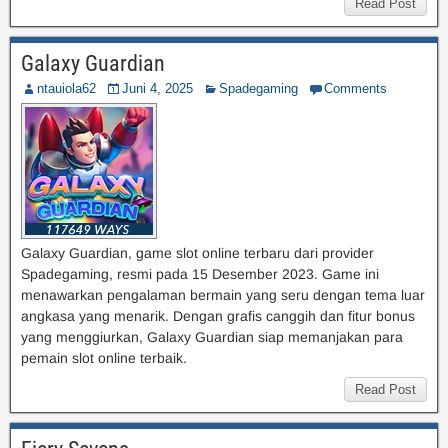
Read Post
Galaxy Guardian
ntauiola62
Juni 4, 2025
Spadegaming
Comments
Galaxy Guardian, game slot online terbaru dari provider
Spadegaming, resmi pada 15 Desember 2023. Game ini
menawarkan pengalaman bermain yang seru dengan tema luar
angkasa yang menarik. Dengan grafis canggih dan fitur bonus
yang menggiurkan, Galaxy Guardian siap memanjakan para
pemain slot online terbaik.
Read Post