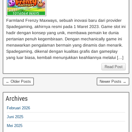
Farmland Frenzy Maxways, sebuah inovasi baru dari provider
Spadegaming, akhirnya resmi pada 1 Maret 2023. Game slot ini
hadir dengan konsep yang unik, membawa pemain ke dunia
pertanian penuh kegembiraan. Dengan mechanically game ini
menawarkan pengalaman bermain yang dinamis dan menarik.
Spadegaming, dikenal dengan kualitas grafis dan gameplay
yang luar biasa, kembali menunjukkan keahliannya melalui […]
Read Post
← Older Posts
Newer Posts →
Archives
Februari 2026
Juni 2025
Mei 2025